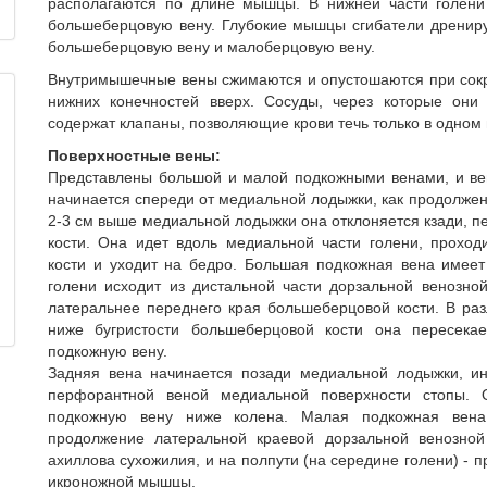
располагаются по длине мышцы. В нижней части голени
большеберцовую вену. Глубокие мышцы сгибатели дренир
большеберцовую вену и малоберцовую вену.
Внутримышечные вены сжимаются и опустошаются при сок
нижних конечностей вверх. Сосуды, через которые они
содержат клапаны, позволяющие крови течь только в одном
Поверхностные вены:
Представлены большой и малой подкожными венами, и в
начинается спереди от медиальной лодыжки, как продолже
2-3 см выше медиальной лодыжки она отклоняется кзади, 
кости. Она идет вдоль медиальной части голени, прохо
кости и уходит на бедро. Большая подкожная вена имеет
голени исходит из дистальной части дорзальной венозно
латеральнее переднего края большеберцовой кости. В раз
ниже бугристости большеберцовой кости она пересека
подкожную вену.
Задняя вена начинается позади медиальной лодыжки, ин
перфорантной веной медиальной поверхности стопы. 
подкожную вену ниже колена. Малая подкожная вена 
продолжение латеральной краевой дорзальной венозной
ахиллова сухожилия, и на полпути (на середине голени) - 
икроножной мышцы.