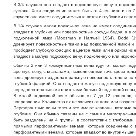
В 3/4 случаев она впадает в подколенную вену в подкол
сустава. Хотя соединение может быть от 4 см ниже и на 
случаев она имеет соединительные ветви с глубокими вена
В 1/4 случаев малая подкожная вена не имеет соединения
впадает в глубокие или поверхностные сосуды бедра, а в о
подколенной ямки (Moosman и Hartwell 1964). Dodd (1
дренирует поверхностные ткани над подколенной ямкой и 
прободает глубокую фасцию в центре ямки или в одном из её
впадают в малую подкожную вену, подколенную или икроно
Обычно 2 или 3 коммуникантные вены идут от малой под
арочную вену, с клапанами, позволяющими течь крови тол
вены дренируют заднелатеральную поверхность голени по
глубокой фасцией. Она впадает в малую подкожную вену в
переднелатеральными притоками большой подкожной вены,
В малой подкожной вене обычно от 7 до 12 клапанов, 
направлении. Количество их не зависит от пола или возраста 
Перфорантные вены голени все имеют клапаны, которые по
глубокие. Они обычно связаны не с самими магистральны
быть разделены на 4 группы, в соответствии с глубокими
прямыми перфорантными венами, которые соединены с 
перфорантными венами, которые впадают во внутримышечн