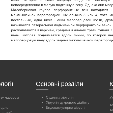
непосредственно в малую подкожную вену. Однако они могут
Малоберцовая группа перфорантных вен находится 
межмышечной перегородкой. Их обычно 3 или 4, хотя мо
постоянные, одна ниже шейки малоберцовой кости, друг
называется латеральной лодыжечной перфорантной веной (
располагаются в верхней, средней и нижней трети голени. 
вены, которая поднимается вдоль линии, по которой в
малоберцовую вену вдоль задней межмышечной перегородк
логії
Основні розділи
К
озу лазером
Судинна хірургія
Ук
я
Хірургія цукрового діабету
Te
оцеле
Ендоваскулярна хірургія
Te
путації