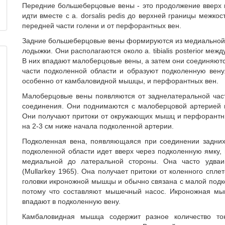
Передние большеберцовые вены - это продолжение вверх в
идти вместе с a. dorsalis pedis до верхней границы межк
передней части голени и от перфорантных вен.
Задние большеберцовые вены формируются из медиальной
лодыжки. Они располагаются около a. tibialis posterior ме
В них впадают малоберцовые вены, а затем они соединяю
части подколенной области и образуют подколенную вен
особенно от камбаловидной мышцы, и перфорантных вен.
Малоберцовые вены появляются от заднелатеральной част
соединения. Они поднимаются с малоберцовой артерией между 
Они получают притоки от окружающих мышц и перфорантн
на 2-3 см ниже начала подколенной артерии.
Подколенная вена, появляющаяся при соединении задних
подколенной области идет вверх через подколенную ямку,
медиальной до латеральной стороны. Она часто удваи
(Mullarkey 1965). Она получает притоки от коленного спле
головки икроножной мышцы и обычно связана с малой под
потому что составляют мышечный насос. Икроножная мыш
впадают в подколенную вену.
Камбаловидная мышца содержит разное количество тон