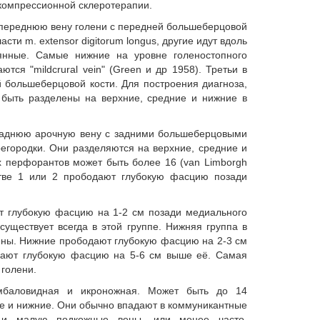
компрессионной склеротерапии.
переднюю вену голени с передней большеберцовой
сти m. extensor digitorum longus, другие идут вдоль
янные. Самые нижние на уровне голеностопного
тся "mildcrural vein" (Green и др 1958). Третьи в
й большеберцовой кости. Для построения диагноза,
 быть разделены на верхние, средние и нижние в
аднюю арочную вену с задними большеберцовыми
городки. Они разделяются на верхние, средние и
 перфорантов может быть более 16 (van Limborgh
стве 1 или 2 прободают глубокую фасцию позади
ют глубокую фасцию на 1-2 см позади медиального
существует всегда в этой группе. Нижняя группа в
вены. Нижние прободают глубокую фасцию на 2-3 см
дают глубокую фасцию на 5-6 см выше её. Самая
 голени.
мбаловидная и икроножная. Может быть до 14
ие и нижние. Они обычно впадают в коммуникантные
 и малую подкожные вены, или менее часто,