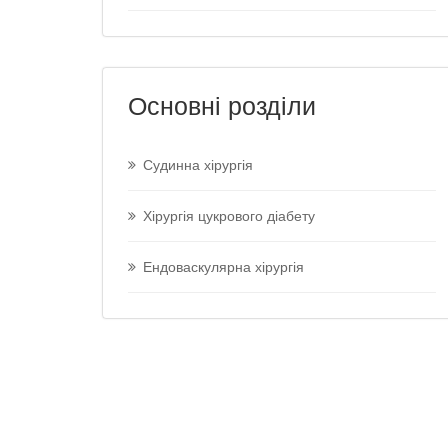
Основні розділи
Судинна хірургія
Хірургія цукрового діабету
Ендоваскулярна хірургія