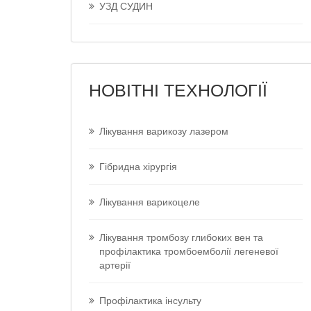
УЗД СУДИН
НОВІТНІ ТЕХНОЛОГІЇ
Лікування варикозу лазером
Гібридна хірургія
Лікування варикоцеле
Лікування тромбозу глибоких вен та
профілактика тромбоемболії легеневої
артерії
Профілактика інсульту