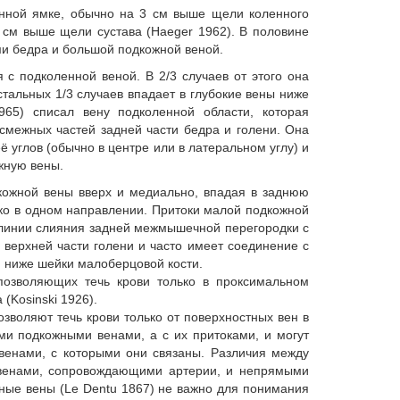
енной ямке, обычно на 3 см выше щели коленного
7 см выше щели сустава (Haeger 1962). В половине
ми бедра и большой подкожной веной.
 с подколенной веной. В 2/3 случаев от этого она
стальных 1/3 случаев впадает в глубокие вены ниже
965) списал вену подколенной области, которая
смежных частей задней части бедра и голени. Она
 углов (обычно в центре или в латеральном углу) и
жную вены.
кожной вены вверх и медиально, впадая в заднюю
ько в одном направлении. Притоки малой подкожной
 линии слияния задней межмышечной перегородки с
 верхней части голени и часто имеет соединение с
 ниже шейки малоберцовой кости.
позволяющих течь крови только в проксимальном
(Kosinski 1926).
зволяют течь крови только от поверхностных вен в
ми подкожными венами, а с их притоками, и могут
 венами, с которыми они связаны. Различия между
венами, сопровождающими артерии, и непрямыми
ые вены (Le Dentu 1867) не важно для понимания