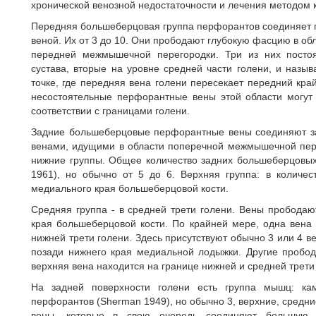
хронической венозной недостаточности и лечения методом 
Передняя большеберцовая группа перфорантов соединяет 
веной. Их от 3 до 10. Они прободают глубокую фасцию в обла
передней межмышечной перегородки. Три из них посто
сустава, вторые на уровне средней части голени, и называю
точке, где передняя вена голени пересекает передний кра
несостоятельные перфорантные вены этой области могут
соответствии с границами голени.
Задние большеберцовые перфорантные вены соединяют з
венами, идущими в области поперечной межмышечной пере
нижние группы. Общее количество задних большеберцовых
1961), но обычно от 5 до 6. Верхняя группа: в количе
медиального края большеберцовой кости.
Средняя группа - в средней трети голени. Вены пробода
края большеберцовой кости. По крайней мере, одна вена 
нижней трети голени. Здесь присутствуют обычно 3 или 4 
позади нижнего края медиальной лодыжки. Другие пробо
верхняя вена находится на границе нижней и средней трети
На задней поверхности голени есть группа мышц: ка
перфорантов (Sherman 1949), но обычно 3, верхние, средн
вены, которые в свою очередь соединяют большую