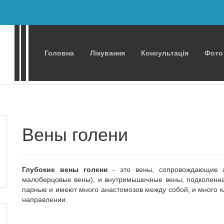
Головна
Лікування
Консультація
Фото
Вены голени
Глубокие вены голени
- это вены, сопровождающие а
малоберцовые вены), и внутримышечные вены, подколенна
парные и имеют много анастомозов между собой, и много 
направлении.