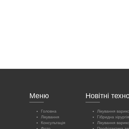
Меню
Новітні техно
Головна
Лікування варик
Лікування
Гібридна хірургі
Консультація
Лікування варик
Фото
Профілактика ам