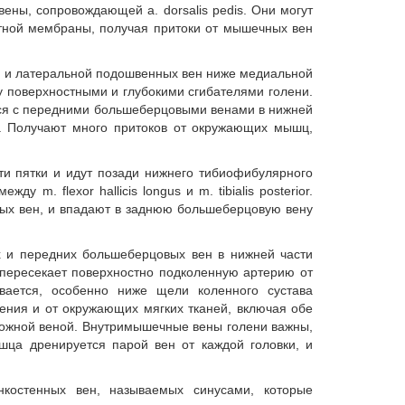
ены, сопровождающей a. dorsalis pedis. Они могут
остной мембраны, получая притоки от мышечных вен
 и латеральной подошвенных вен ниже медиальной
жду поверхностными и глубокими сгибателями голени.
тся с передними большеберцовыми венами в нижней
у. Получают много притоков от окружающих мышц,
и пятки и идут позади нижнего тибиофибулярного
m. flexor hallicis longus и m. tibialis posterior.
ых вен, и впадают в заднюю большеберцовую вену
 и передних большеберцовых вен в нижней части
 пересекает поверхностно подколенную артерию от
вается, особенно ниже щели коленного сустава
тения и от окружающих мягких тканей, включая обе
кожной веной. Внутримышечные вены голени важны,
ца дренируется парой вен от каждой головки, и
костенных вен, называемых синусами, которые