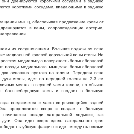
 они дренируются короткими сосудами в заднюю
уются короткими сосудами, впадающими в заднюю
ращении мышц, обеспечивая продвижение крови от
 дренируются в вены, сопровождающие артерии,
 направлении.
енами их соединяющими. Большая подкожная вена
ние медиальной краевой дорзальной вены стопы. На
пересекая медиальную поверхность большеберцовой
дит позади медиального мыщелка большеберцовой
 два основных притока на голени. Передняя вена
й дуги стопы, идет по передней голени на 2-3 см
личных местах в верхней части голени, но обычно
ет большеберцовую кость и впадает в большую
огда соединяется с часто встречающейся задней
Она продолжается вверх и впадает в большую
начинается позади латеральной лодыжки, как
 дуги. Она идет вверх вдоль латерального края
прободает глубокую фасцию и идет между головками