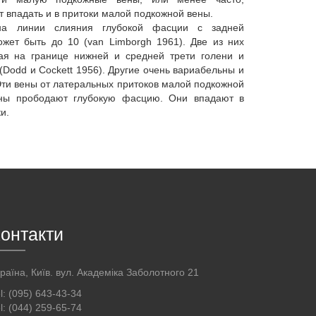
 впадать и в притоки малой подкожной вены.
на линии слияния глубокой фасции с задней
жет быть до 10 (van Limborgh 1961). Две из них
ая на границе нижней и средней трети голени и
Dodd и Cockett 1956). Другие очень вариабельны и
Эти вены от латеральных притоков малой подкожной
ены прободают глубокую фасцию. Они впадают в
и.
онтакти
раїна, Київ. вул. Академіка Заболотного 21
l: (095) 643-43-34
l: (044) 259-65-74