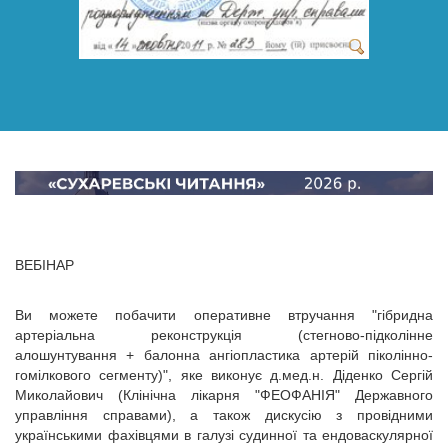
ВЕБІНАР
Ви можете побачити оперативне втручання "гібридна
артеріальна реконструкція (стегново-підколінне
алошунтування + балонна ангіопластика артерій піколінно-
гомілкового сегменту)", яке виконує д.мед.н. Діденко Сергій
Миколайович (Клінічна лікарня "ФЕОФАНІЯ" Державного
управління справами), а також дискусію з провідними
українськими фахівцями в галузі судинної та ендоваскулярної