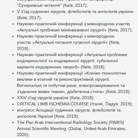
"Сухаревські читання" (Київ, 2017);
V з'їзд судинних хірургів, флебологів та ангіологів україни
(Київ, 2017);
Науково-практичній конференції з міжнародною участю
«Актуальні проблеми мініінвазивної хірургії» (Київ, 2017);
Науково-практичній конференції з міжнародною
участю
«Актуальні питання сучасної хірургії»
(Київ,
2018);
Науково-практичній конференції «Актуальні проблеми
ендокринології та ендокринної хірургії: субклінічні
варіанти ендокринних хвороб» (Київ, 2018);
Науково-практичній конференції «Клініко-технологічні
виклики в етапній та реконструктивній хірургії.
Вогнепальні та побутові рани, електрозварювання та
з’єднання живих тканин, діабетична стопа» (Київ, 2018);
XXIV з'їзд хірургів україни (Київ, 2018);
CRITICAL LIMB ISCHEMIA COURSE (Італія, Падуя, 2019);
конгресс Асоціації судинних хірургів, флебологів та
ангіологів України (Київ, 2019);
The Pan Arab Interventional Radiology Society (PAIRS)
Annual Scientific Meeting, (Dubai, United Arab Emirates,
2020);