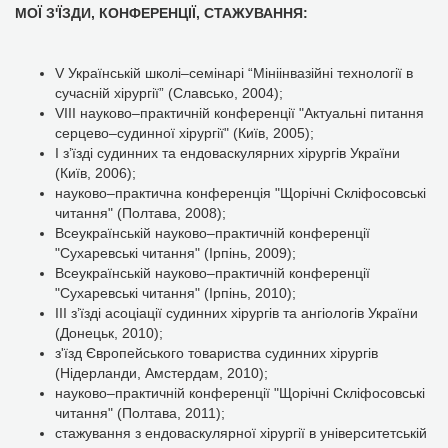
МОЇ З'ЇЗДИ, КОНФЕРЕНЦІЇ, СТАЖУВАННЯ:
V Українській школі–семінарі “Мініінвазійні технології в
сучасній хірургії” (Славсько, 2004);
VIIІ науково–практичній конференції "Актуальні питання
серцево–судинної хірургії" (Київ, 2005);
І з’їзді судинних та ендоваскулярних хірургів України
(Київ, 2006);
науково–практична конференція "Щорічні Скліфосовські
читання" (Полтава, 2008);
Всеукраїнській науково–практичній конференції
"Сухаревські читання" (Ірпінь, 2009);
Всеукраїнській науково–практичній конференції
"Сухаревські читання" (Ірпінь, 2010);
ІІІ з’їзді асоціації судинних хірургів та ангіологів України
(Донецьк, 2010);
з'їзд Європейського товариства судинних хірургів
(Нідерланди, Амстердам, 2010);
науково–практичній конференції "Щорічні Скліфосовські
читання" (Полтава, 2011);
стажування з ендоваскулярної хірургії в університетській