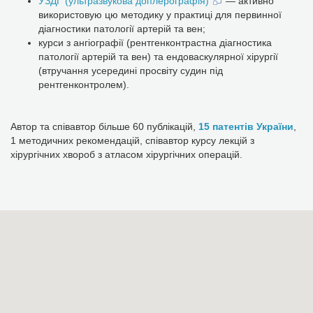
УЗДГ (ультразвукова доплерографія)
— активно
використовую цю методику у практиці для первинної
діагностики патології артерій та вен;
курси з ангіографії (рентгенконтрастна діагностика
патології артерій та вен) та ендоваскулярної хірургії
(втручання усередині просвіту судин під
рентгенконтролем).
Автор та співавтор більше 60 публікацій,
15 патентів України
,
1 методичних рекомендацій, співавтор курсу лекцій з
хірургічних хвороб з атласом хірургічних операцій.