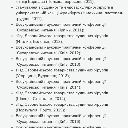
клініці Варшави (Польща, вересень 2011);
стажування з судинної та ендоваскулярної хірургії в
університетській клініці Фрайбурга (Німеччина, листопад-
грудень 2011);
Всеукраїнській науково–практичній конференції
"Сухаревські читання" (Ірпінь, 2011);
з'їзд Європейського товариства судинних хірургів
(Италия, Болонья, 2012);
Всеукраїнській науково–практичній конференції
"Сухаревські читання" (Київ, 2012);
Всеукраїнській науково–практичній конференції
"Сухаревські читання" (Київ, 2013);
з'їзд Європейського товариства судинних хірургів
(Угорщина, Будапешт, 2013);
Всеукраїнській науково–практичній конференції
"Сухаревські читання" (Київ, 2014);
з'їзд Європейського товариства судинних хірургів
(Швеція, Стокгольм, 2014);
з'їзд Європейського товариства судинних хірургів
(Португалія, Порто, 2015);
Всеукраїнській науково–практичній конференції
"Сухаревські читання" (Київ, 2016);
Всеукраїнській науково–практичній конференції