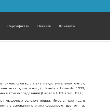
Сертифікати
Патенти
Контакти
з тонкого слоя коллагена и эндотелиальных клеток,
ичество гладких мышц (Edwards и Edwards, 1939;
но в этом исследовании (Fegan и FitzGerald, 1966):
счет мышечных волокон медии. Имеется разница в
олокна в основании клапана формируют две группы: