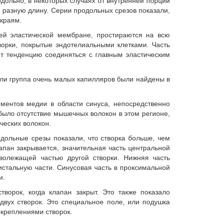
дольно, в некоторых случаях от внутренней порции
 разную длину. Серии продольных срезов показали,
 краям.
ней эластической мембране, простираются на всю
творки, покрытые эндотелиальными клетками. Часть
ют тенденцию соединяться с главным эластическим
или группа очень малых капилляров были найдены в
ментов медии в области синуса, непосредственно
было отсутствие мышечных волокон в этом регионе,
ческих волокон.
одольные срезы показали, что створка больше, чем
апан закрывается, значительная часть центральной
иволежащей частью другой створки. Нижняя часть
истальную части. Синусовая часть в проксимальной
и.
творок, когда клапан закрыт. Это также показало
вух створок. Это специальное поле, или подушка
икреплениями створок.