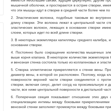
имеются небольшие связки, идущие циркулярно, другие про
мышечной оболочки, и простираются в острие створки, имея
что эти мышцы идут в створке в средней части более чем по
2. Эластические волокна, подобные таковым во внутрен
длину створки. Эти волокна лежат в центральной части с
эластических волокон, лежащих в основании створки име
слоем, которых идет по всей длине створки.
3. В некоторых экземплярах капилляры среднего калибра, 
основании створки.
4. Постоянно было сокращение количества мышечных эле
выше корня клапана. В некотором количестве экземпляров 
и венозная стенка состояла только из коллагеновых и эласти
5. Створка эллиптически прикрепляется к стенке вены. Пр
диаметр вены, в которой он расположен. Поэтому, когда кл
поверхности верхней части створки соединяется с прот
створки, включая синус, делит сосуд на проксимальную и д
части, все ниже центральной поверхности в дистальной част
6. Поперечная секция показывает отношение этих двух с
специализацию интимы между боковыми прикреплениями д
венозной стенки заполняет промежуток между боковыми пр