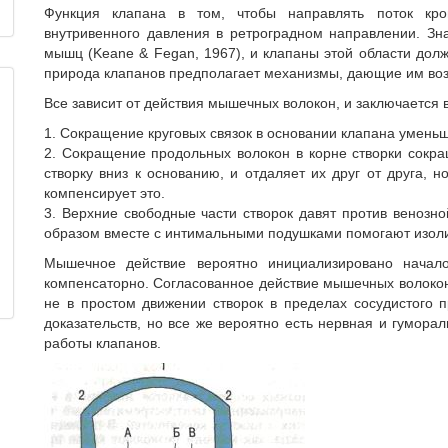
Функция клапана в том, чтобы направлять поток кро
внутривенного давления в ретроградном направлении. Зн
мышц (Keane & Fegan, 1967), и клапаны этой области долж
природа клапанов предполагает механизмы, дающие им воз
Все зависит от действия мышечных волокон, и заключается
1. Сокращение круговых связок в основании клапана уменьш
2. Сокращение продольных волокон в корне створки сокра
створку вниз к основанию, и отдаляет их друг от друга, 
компенсирует это.
3. Верхние свободные части створок давят против венозно
образом вместе с интимальными подушками помогают изолир
Мышечное действие вероятно инициализировано началом
компенсаторно. Согласованное действие мышечных волокон 
не в простом движении створок в пределах сосудистого п
доказательств, но все же вероятно есть нервная и гумор
работы клапанов.