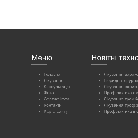
Меню
Новітні техно
Головна
Лікування варик
Лікування
Гібридна хірургі
Консультація
Лікування варик
Фото
Профілактика ам
Сертифікати
Лікування тромб
Контакти
Лікування трофі
Карта сайту
Профілактика ін