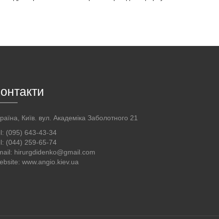
онтакти
раїна, Київ. вул. Академіка Заболотного 21
l: (095) 643-43-34
l: (044) 259-65-74
ail: hirurgdidenko@gmail.com
bsite: www.angio.kiev.ua