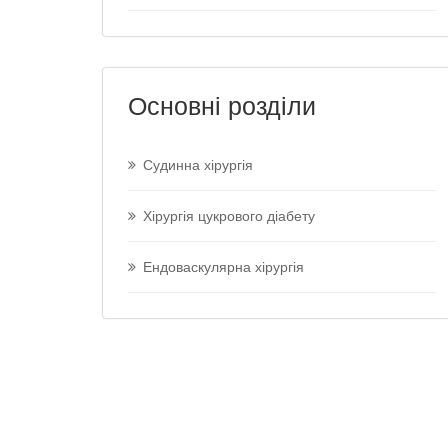
Основні розділи
Судинна хірургія
Хірургія цукрового діабету
Ендоваскулярна хірургія