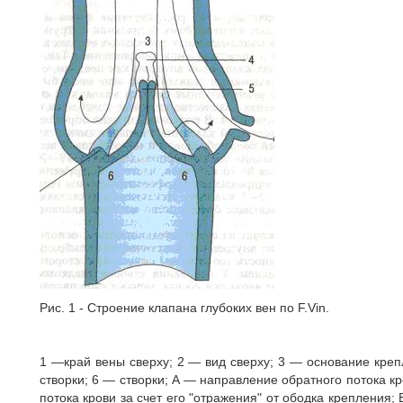
Рис. 1 - Строение клапана глубоких вен по F.Vin.
1 —край вены сверху; 2 — вид сверху; 3 — основание кре
створки; 6 — створки; А — направление обратного потока кр
потока крови за счет его "отражения" от ободка крепления