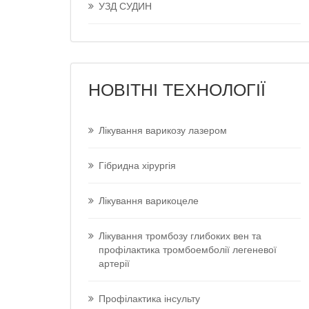
УЗД СУДИН
НОВІТНІ ТЕХНОЛОГІЇ
Лікування варикозу лазером
Гібридна хірургія
Лікування варикоцеле
Лікування тромбозу глибоких вен та
профілактика тромбоемболії легеневої
артерії
Профілактика інсульту