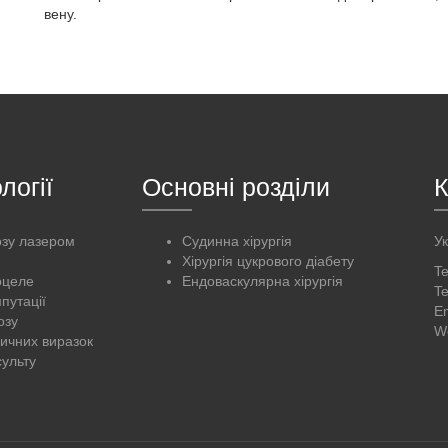
вену.
логії
Основні розділи
К
озу лазером
Судинна хірургія
Ук
я
Хірургія цукрового діабету
Te
оцеле
Ендоваскулярна хірургія
Te
путації
Em
озу
We
зичних виразок
сульту